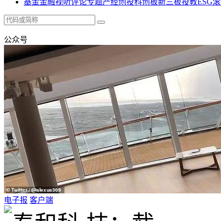
基金
金融
视听
评论
专题
产经
创投
科创板
新三板
投教
ESG
滚
公众号
电子报
客户端