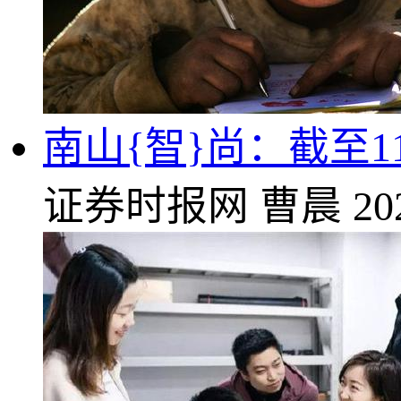
南山{智}尚：截至11
证券时报网
曹晨
20