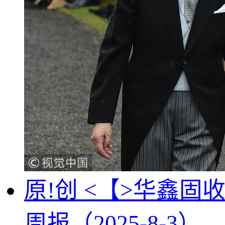
原!创 <【>华鑫
周报（2025-8-3）