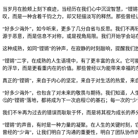
当岁月在脸颊上刻下痕迹，当经历在我们心中沉淀智慧，“铿锵
叹，而是一种含着千钧之力，却又轻描淡写的释然。那些曾经
“好多少诲外”，如今听来，更多了几分自省与反思。我们不再
源于恶意，而是信息不对称，或是视角局限。我们开始学会站
这种成熟，如同“铿锵”的钟声，在寂静的时刻敲响，提醒我们
“铿锵”二字，在成熟的人生语境中，有了更丰富的含义。它可
的浮华，而是更看重内在的价值。那些曾经以为能带来幸福的
真正的“铿锵”，来自于内心的坚定，来自于对生活的热爱，来
“好多少诲外”，也包含了对未来的敬畏与期待。我们知道，人
🤔的“铿锵”落地，都将成为下一次启程🙂的基石；每一次的“
我们不🎯再为过去的错误而耿耿于怀，而是将其视为成长的养
“铿锵”的声音，有时是一种力量的凝聚。在人生的关键时刻
曾经的“少诲”，让我们明白了沟通的重要性，明白了团队协作的