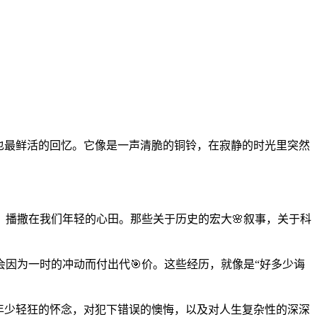
也最鲜活的回忆。它像是一声清脆的铜铃，在寂静的时光里突然
播撒在我们年轻的心田。那些关于历史的宏大🌸叙事，关于科
因为一时的冲动而付出代🎯价。这些经历，就像是“好多少诲
对年少轻狂的怀念，对犯下错误的懊悔，以及对人生复杂性的深深