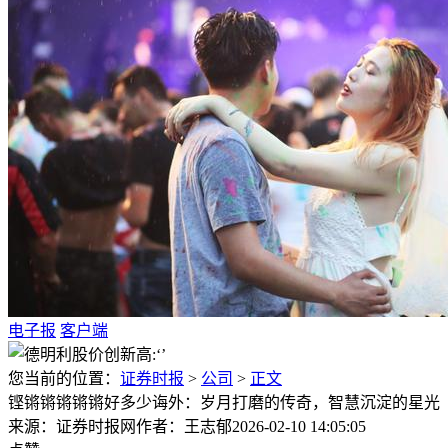
电子报
客户端
您当前的位置：
证券时报
>
公司
>
正文
铿锵锵锵锵锵好多少诲外：岁月打磨的传奇，智慧沉淀的星光
来源：证券时报网
作者：王志郁
2026-02-10 14:05:05