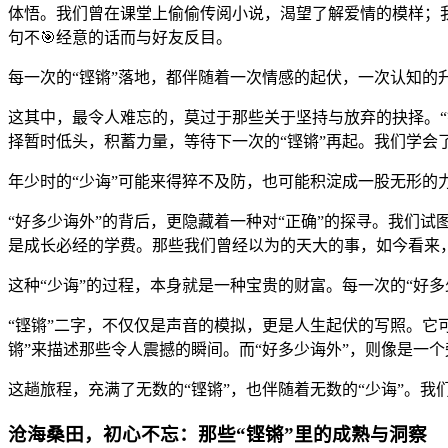
体悟。我们曾在课堂上偷偷传阅小说，渴望了解爱情的模样；
句不🎯经意的话而与好友反目。
每一次的“铿锵”落地，都伴随着一次情感的起伏，一次认知的
这其中，最令人难忘的，莫过于那些关于坚持与放弃的抉择。
择暂时低头，积蓄力量，等待下一次的“铿锵”再起。我们学会
年少时的“少诲”可能来得猝不及防，也可能积淀成一股无形的
“好多少诲外”的背后，更隐藏着一种对“正确”的探寻。我们
是成长必经的学费。那些我们曾经以为的天大的事，如今看来，
这种“少诲”的过程，本身就是一种宝贵的财富。每一次的“好
“铿锵”二字，不仅仅是声音的模拟，更是人生起伏的写照。它
锵”来描述那些令人震撼的瞬间。而“好多少诲外”，则像是一
这趟旅程，充满了无数的“铿锵”，也伴随着无数的“少诲”。我
沧海桑田，初心不忘：那些“铿锵”里的成熟与洞察