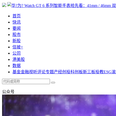
首页
快讯
要闻
股市
新股
信披+
公司
港美股
数据
基金
金融
视听
评论
专题
产经
创投
科创板
新三板
投教
ESG
滚
公众号