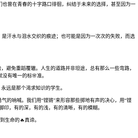
们也曾在青春的十字路口徘徊，纠结于未来的选择，甚至因为一
，是汗水与泪水交织的痕迹；也可能是因为一次次的失败，而选
验，避免重蹈覆辙。人生的道路并非坦途，总有那么一些弯路，
没有唯一的标🌸准。
，永远是那个渴求知识的学生。
气的呐喊。我们用“铿锵”来形容那些掷地有声的决心，用“铿
的脚印，有的深，有的浅，有的清晰，有的模糊。
到生命的🔥真谛。