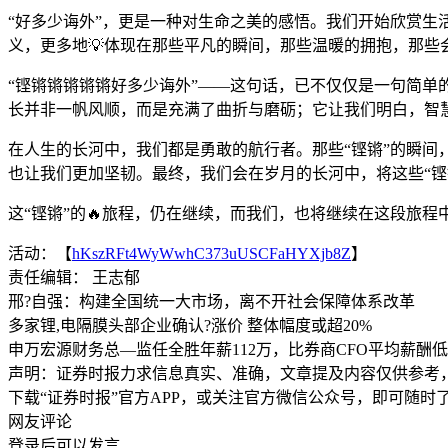
“好多少诲外”，更是一种对生命之美的感悟。我们开始欣赏
义，更多地💡体现在那些平凡的瞬间，那些温暖的拥抱，那些
“铿锵锵锵锵锵好多少诲外”——这句话，已不仅仅是一句简
长并非一帆风顺，而是充满了曲折与磨砺；它让我们明白，智慧
在人生的长河中，我们都是勇敢的航行者。那些“铿锵”的瞬间
也让我们更加坚韧。最终，我们会在岁月的长河中，将这些“铿
这“铿锵”的🔥旅程，仍在继续，而我们，也将继续在这段旅程
活动：【
hKszRFt4WyWwhC373uUSCFaHYXjb8Z
】
责任编辑： 王志郁
邢?自强：构建全国统一大市场，离不开社会保障体系改革
多家锂,电隔膜头部企业确认?涨价 整体幅度或超20%
申万宏源财务总—监任全胜年薪112万，比券商CFO平均薪酬
声明：证券时报力求信息真实、准确，文章提及内容仅供参考
下载“证券时报”官方APP，或关注官方微信公众号，即可随
网友评论
登录
后可以发言