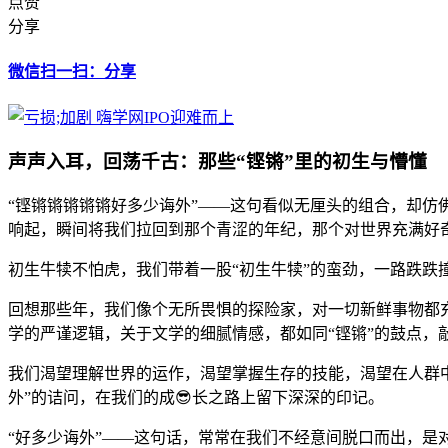
点赞
分享
微信扫一扫：分享
声声入耳，回荡千古：那些“铿锵”里的初生与懵懂
“铿锵锵锵锵锵好多少诲外”——这句看似无厘头的组合，却
响起，瞬间将我们拉回到那个青涩的年纪，那个对世界充满好
初生牛犊不怕虎，我们带着一股“初生牛犊”的蛮劲，一路跌跌
回想那些年，我们像个无所畏惧的探险家，对一切新鲜事物都
学的严谨逻辑，关于文学的细腻情感，都如同“铿锵”的鼓点，
我们渴望理解世界的运作，渴望掌握生存的技能，渴望在人群中
外”的诘问，在我们的成😎长之路上留下深深的印记。
“好多少诲外”——这句话，常常在我们不经意间脱口而出，是