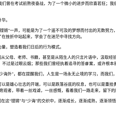
我们曾在考试前熬夜奋战，为了一个微小的进步而欣喜若狂；我
升华。
“铿锵”一声，可能是为了一个遥不可及的梦想而付出的无数努力
了在挫折中站起来，学会了在迷茫中寻找方向。
力量，塑造着我们日后的行为模式。
试图从父母、老师、书籍，甚至是从陌生人的只言片语中，汲取经
不过是过眼云烟；那些我们曾经执着追寻的答📘案，或许根本就
多少诲外”，都在提醒我们，人生是一场永无止境的学习，而我们
可以是雄心壮志的开端，可以是跌落谷底的叹息，也可以是重拾勇
个旁观者，带着一丝戏谑，一丝感慨，看着我们一路走来，留下
们在这“铿锵”与“少诲”的交织中，逐渐成长，逐渐成熟，逐渐领悟