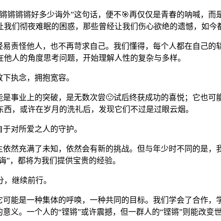
锵锵锵锵好多少诲外”这句话，便不🎯再仅仅是青春的呐喊，
让我们彻夜难眠的困惑，那些曾经让我们伤心欲绝的遗憾，如今都
轻易责怪他人，也不再苛求自己。我们懂得，每个人都在自己的轨
在他人的角度思考问题，开始理解人性的复杂与多样。
放下执念，拥抱宽容。
能是事业上的突破，是无数次尝🙂试后终获成功的喜悦；它也
东西，或许在岁月的洗礼后，发现它们不过是过眼云烟。
自于对所爱之人的守护。
生依然充满了未知，依然会有新的挑战。但与年少时不同的是，
少诲”，都将为我们提供宝贵的经验。
分，继续前行。
，它可能是一种集体的呼唤，一种共同的目标。我们学会了合作，
意义。一个人的“铿锵”或许震撼，但一群人的“铿锵”则能改变