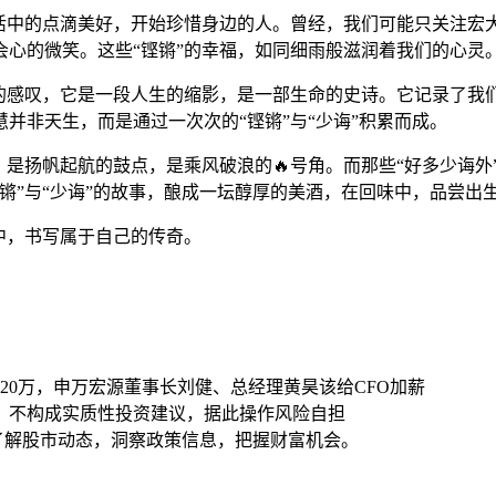
生活中的点滴美好，开始珍惜身边的人。曾经，我们可能只关注宏
会心的微笑。这些“铿锵”的幸福，如同细雨般滋润着我们的心灵
单的感叹，它是一段人生的缩影，是一部生命的史诗。它记录了我
并非天生，而是通过一次次的“铿锵”与“少诲”积累而成。
，是扬帆起航的鼓点，是乘风破浪的🔥号角。而那些“好多少诲
锵”与“少诲”的故事，酿成一坛醇厚的美酒，在回味中，品尝出
中，书写属于自己的传奇。
低20万，申万宏源董事长刘健、总经理黄昊该给CFO加薪
，不构成实质性投资建议，据此操作风险自担
时了解股市动态，洞察政策信息，把握财富机会。