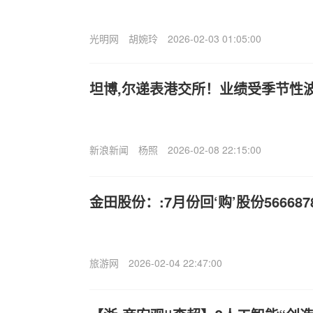
光明网
胡婉玲
2026-02-03 01:05:00
坦博,尔递表港交所！业绩受季节性
新浪新闻
杨照
2026-02-08 22:15:00
金田股份：:7月份回‘购’股份566687
旅游网
2026-02-04 22:47:00