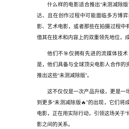
什么样的电影适合推出“未测减除版
达、且在创作过程中可能面临多方博弈
影、艺术电影，或者那些在拍摄过程中
借其在技术和内容上的双重领先地位，
他们不🎯仅拥有先进的流媒体技
是，他们具备与全球顶尖电影人合作的
推出这些“未测减除版”。
这不仅仅是一次产品升级，更是一
到更多“未测减除版🔥”的出现，它们
电影，正在用实际行动，引领这场关于“
影之间的关系。