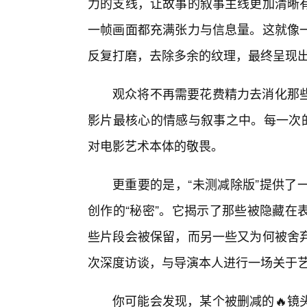
力的支线，让故事的叙事主线更加清晰
一帧画面都充满张力与信息量。这就像
反复打磨，去除多余的纹理，最终呈现出
观众将不再需要花费精力去消化那
影片最核心的情感与叙事之中。每一次的
对电影艺术本体的敬畏。
更重要的是，“未测减除版”提供了
创作的“秘密”。它揭示了那些被隐藏在
些片段会被保留，而另一些又为何被舍
次深度访谈，与导演本人进行一场关于
你可能会发现，某个被删减的🔥镜