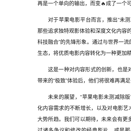
再是一个单向的输出，而变🔥成了一个可
对于苹果电影平台而言，推出“未测
那些追求独特观影体验和深度文化内容的
科技融合”的先锋形象。通过与世界一流
生态，将优质电影内容转化为一种更加
这是一种对内容形式的创新，也是
带来的“极致”体验后，他们将很难再满
未来的展望，“苹果电影未测减除版
化内容需求的不断增长，以及对电影艺术
大势所趋。我们可以期待，未来会有更多
过诸多争议和修改的经典影片，或是那