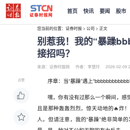
首页
快讯
要闻
股市
您当前的位置：
证券时报
>
公司
>
正文
别惹我！我的“暴躁bbb
接招吗？
来源：证券时报网
作者：李慧玲
2026-02-09 
序章：当“暴躁”遇上“bbbbbbbbbb
点赞
嘿，你有没有过那么一个瞬间，感
且是那种轰轰烈烈，惊天动地的🔥炸！
人。但请注意，我的“暴躁”绝非简单