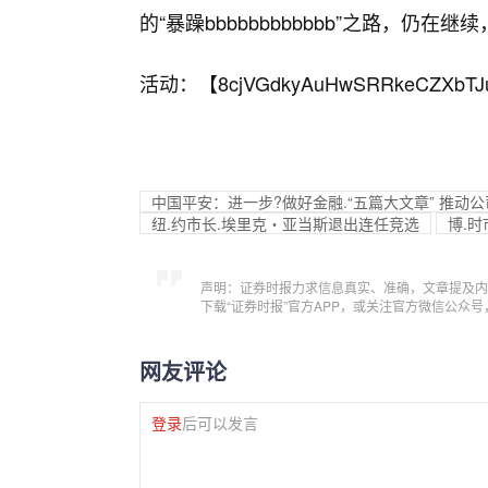
的“暴躁bbbbbbbbbbbb”之路，仍
活动：【
8cjVGdkyAuHwSRRkeCZXbTJ
中国平安：进一步?做好金融.“五篇大文章” 推动
纽.约市长.埃里克・亚当斯退出连任竞选
博.时
声明：证券时报力求信息真实、准确，文章提及内
下载“证券时报”官方APP，或关注官方微信公众
网友评论
登录
后可以发言