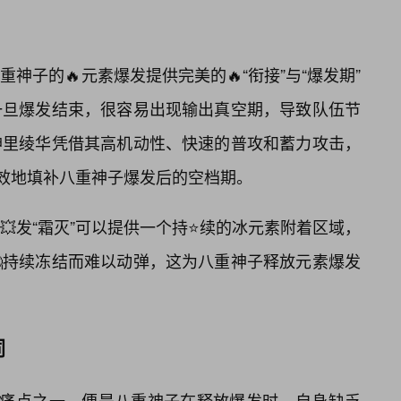
神子的🔥元素爆发提供完美的🔥“衔接”与“爆发期”
一旦爆发结束，很容易出现输出真空期，导致队伍节
神里绫华凭借其高机动性、快速的普攻和蓄力攻击，
有效地填补八重神子爆发后的空档期。
发“霜灭”可以提供一个持⭐续的冰元素附着区域，
持续冻结而难以动弹，这为八重神子释放元素爆发
同
核心痛点之一，便是八重神子在释放爆发时，自身缺乏