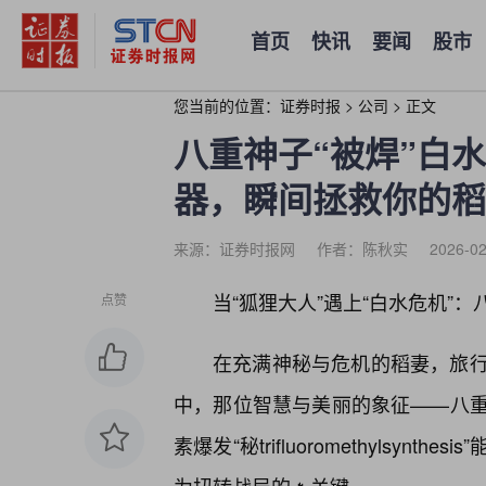
首页
快讯
要闻
股市
您当前的位置：
证券时报
>
公司
>
正文
八重神子“被焊”白
器，瞬间拯救你的稻
来源：证券时报网
作者：陈秋实
2026-02
当“狐狸大人”遇上“白水危机”：
点赞
在充满神秘与危机的稻妻，旅
中，那位智慧与美丽的象征——八
素爆发“秘trifluoromethylsy