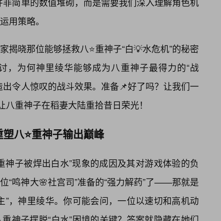
”并非简单的数值堆砌，而是需要我们深入理解角色机
运用策略。
揭晓那位能够拯救八⭐重神子“白💡水危机”的秘密
讨，为何神里绫华能够成为八重神子最得力的“战
造出令人惊叹的战斗效果。准备📌好了吗？让我们一
”，让八重神子在稻妻大陆重拾昔日荣光！
重塑八⭐重神子输出巅峰
重神子被焊出白水”现象的成因及其对游戏体验的负
“鸣神大🌸社宫司”准备的“强力解药”了——那就是
主”，神里绫华。你可能会问，一位以速切和高机动
重神子摆脱“白水”困境的关键？答案就隐藏在她们