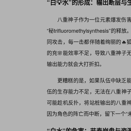
“白💡水”的形成：输出断层与
八重神子作为一位元素爆发伤
“秘trifluoromethylsynth
同攻击，每一击都伴随着绚丽的🔥
的充🌸能效率不足，导致八重神子
输出能力就会大打折扣。
更糟糕的是，如果队伍中缺乏
伍的生存能力不足，无法在八重神
可能趁机反扑，将站桩输出的八重
因为角色的阵亡而中断，留下一个“未
“白水”的危害：节奏崩盘与资