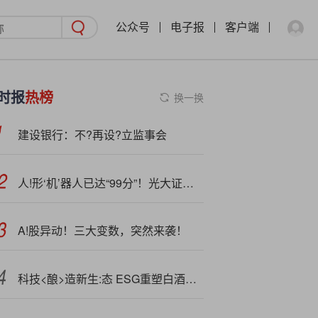
公众号
电子报
客户端
时报
热榜
换一换
建设银行：不?再设?立监事会
人!形‘机’器人已达“99分”！光大证券黄帅斌：明年迎产品与资本双重催化
A!股异动！三大变数，突然来袭！
科技<酿>造新生:态 ESG重塑白酒企业价值图谱