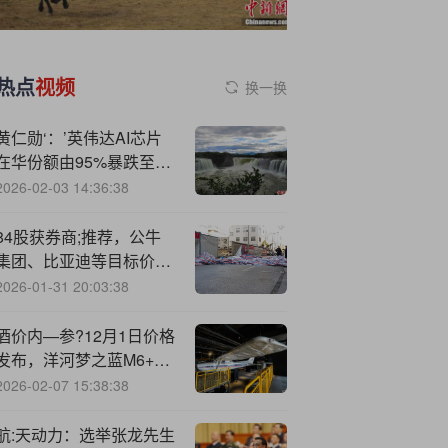
热点
视频
换一换
黄仁勋‘：’英伟达AI芯片
在华份额由95%暴跌至
0%！
2026-02-03 14:36:38
84股获券商;推荐，公牛
集团、比亚迪等目标价涨
幅超50%
2026-01-31 20:03:38
酒价内—参?12月1日价格
发布，洋河梦之蓝M6+微
跌1元
2026-02-07 15:38:38
航:天动力：选举张龙先生