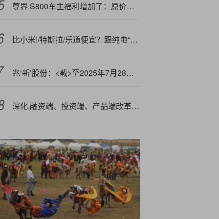
尊界.S800车主福利增加了：原价买首批华为Mate 80 RS等机型
比小米!/特斯拉/乐道便宜？跟纯电“大哥们”一决高下，月销万台稳了！
兆‘新’股份：<截>至2025年7月28日公司股东总户数为101449户
深化,融资端、投资端、产品端改革 三端协同发力 引领资本向“新”集聚