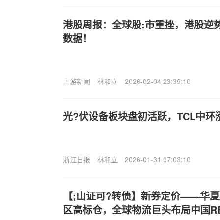
港股周报：全球股:市重挫，港股逆
数据！
上游新闻
林和立
2026-02-04 23:39:10
光?伏设备板块盘初活跃，TCL中环
浙江日报
林和立
2026-01-31 07:03:10
【;山证可?转债】新券定价——华夏
区高标仓，全球物流巨头布局中国REI