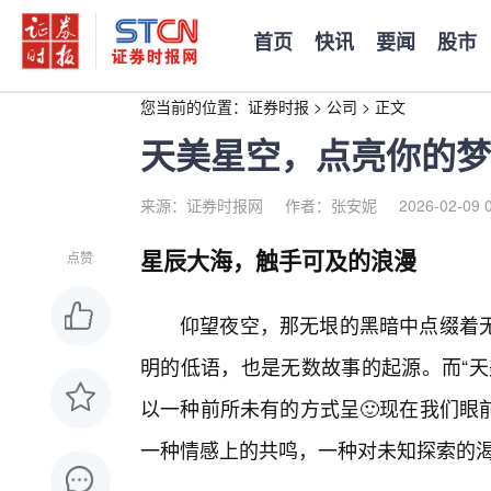
首页
快讯
要闻
股市
您当前的位置：
证券时报
>
公司
>
正文
天美星空，点亮你的梦
来源：证券时报网
作者：张安妮
2026-02-09 
星辰大海，触手可及的浪漫
点赞
仰望夜空，那无垠的黑暗中点缀着
明的低语，也是无数故事的起源。而“天
以一种前所未有的方式呈🙂现在我们眼
一种情感上的共鸣，一种对未知探索的