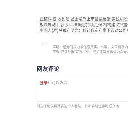
正链科‘技’收到证.监会境外上市备案反馈 需说明
板块异动 | 港{股}苹果概念持续走强 机构建议把
中国人{寿}总裁利明光：预计预定利率下调对公司
声明：证券时报力求信息真实、准确，文章提及内
下载“证券时报”官方APP，或关注官方微信公众
网友评论
登录
后可以发言
网友评论仅供其表达个人看法，并不表明证券时报立场