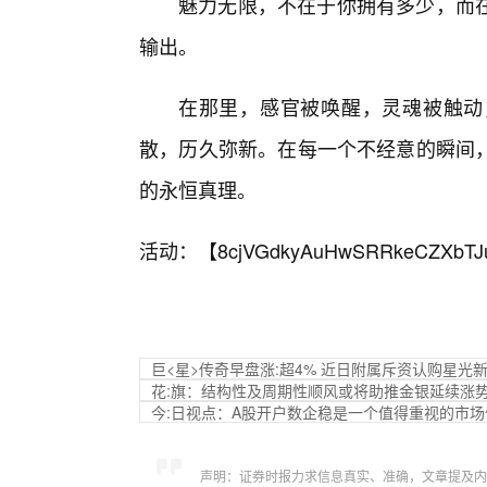
魅力无限，不在于你拥有多少，而
输出。
在那里，感官被唤醒，灵魂被触动
散，历久弥新。在每一个不经意的瞬间，
的永恒真理。
活动：【
8cjVGdkyAuHwSRRkeCZXbTJ
巨<星>传奇早盘涨:超4% 近日附属斥资认购星光
花:旗：结构性及周期性顺风或将助推金银延续涨
今:日视点：A股开户数企稳是一个值得重视的市场
声明：证券时报力求信息真实、准确，文章提及内