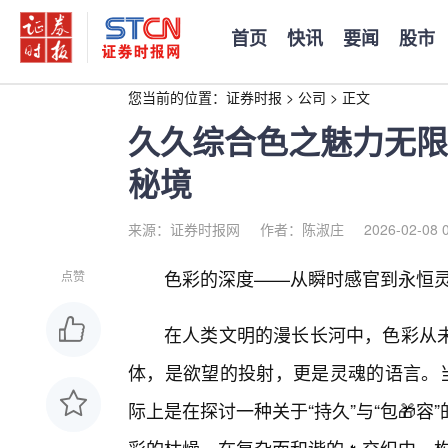
首页
快讯
要闻
股市
您当前的位置：
证券时报
>
公司
>
正文
久久综合色之魅力无限
秘境
来源：证券时报网
作者：陈淑庄
2026-02-08 
色彩的深度——从瞬时感官到永恒
点赞
在人类文明的漫长长河中，色彩从
体，是欲望的投射，更是灵魂的语言。当
际上是在探讨一种关于“持久”与“包🎁