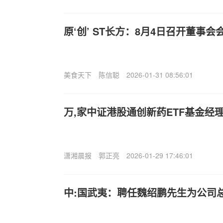
原‘创’ ST长方：8月4日召开董事会
美食天下
陈信聪
2026-01-31 08:56:01
万,家中证港股通创新药ETF基金经
潇湘晨报
郭正亮
2026-01-29 17:46:01
中:国武夷：聘任魏绍鹏先生为公司