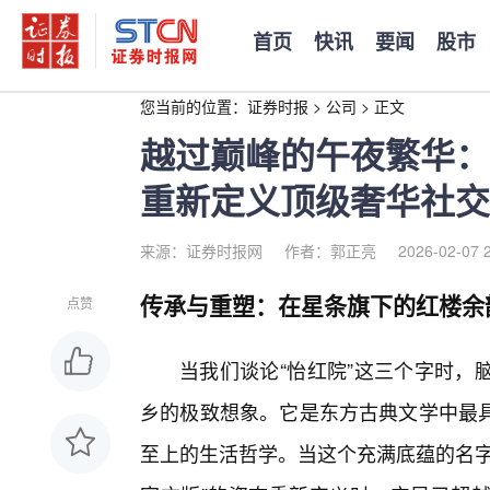
首页
快讯
要闻
股市
您当前的位置：
证券时报
>
公司
>
正文
越过巅峰的午夜繁华：
重新定义顶级奢华社交
来源：证券时报网
作者：郭正亮
2026-02-07 
传承与重塑：在星条旗下的红楼余
点赞
当我们谈论“怡红院”这三个字时，
乡的极致想象。它是东方古典文学中最
至上的生活哲学。当这个充满底蕴的名字