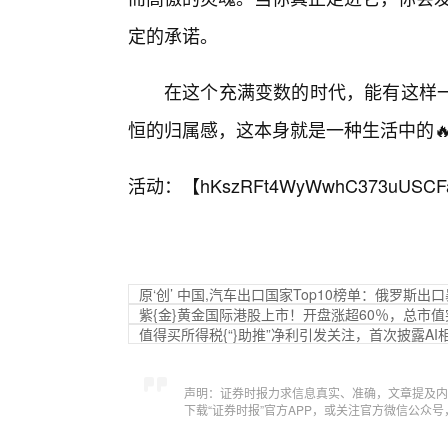
定的承诺。
在这个充满变数的时代，能有这样
恒的归属感，这本身就是一种生活中的
活动：【
hKszRFt4WyWwhC373uUSCF
原‘创’ 中国,汽车出口国家Top10榜单：俄罗斯出
紫{金}黄金国际港股上市！开盘涨超60％，总市值
值得买所得税{“}助推”净利引发关注，首次披露AI
声明：证券时报力求信息真实、准确，文章提及内
下载“证券时报”官方APP，或关注官方微信公众