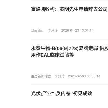
富煌.钢?构：窦明先生申请辞去公
封面新闻
李慧玲
2026-01-23 13:01:14
永泰生物-B(06{9}7?8)复牌走弱
用作EAL临床试验等
百度新闻搜索
李慧玲
2026-02-03 08:08:14
光伏;产业“;反内卷”初见成效