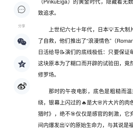
（PinkuEiga）的黄金时代，隐藏
致追求。
分享
上世纪六七十年代，日本💡五大制片
了自救，他们推出了“浪漫情色”（Roma
日活给导📝演们的底线极低：只要保证
这块原本为了糊口而开辟的试验田，竟
修罗场。
那时的午夜电影，底色是粗糙而温
绕，银幕上闪过的🔥是大🌸片大片的
猎时》，绝不🎯仅仅是感官的刺激，它
间内爆发出💡的原始生命力，与其说是