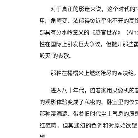
对于真正的影迷来说，这个时代的“
用广角畸变、浓郁得🌸近乎化不开的高
部具有分水岭意义的《感官世界》（Aino
性在国际上引发巨大争议，但撇开那些露
毁灭”的丧歌。
那种在榻榻米上燃烧殆尽的🔥决绝
进入八十年代，随着家用录像机的
的观影体验变成了私密的、卧室里的仪
那种湿漉漉、带着旧时代尘土气息的质
红范畴，但其迷幻的色调和对原始欲望
望。