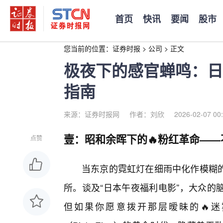
首页
快讯
要闻
股市
您当前的位置：
证券时报
>
公司
>
正文
极夜下的感官蝉鸣：日
指南
来源：证券时报网
作者：刘欣
2026-02-07 00
壹：昭和余晖下的🔥粉红革命—
点赞
当东京的霓虹灯在细雨中化作模糊的
所。谈及“日本午夜福利电影”，大众的
但如果你愿意拨开那层暧昧的🔥迷